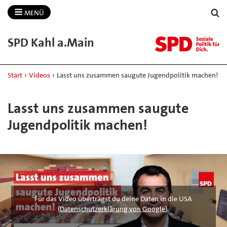
MENÜ
SPD Kahl a.​Main
Start
›
Videos
›
Lasst uns zusammen saugute Jugendpolitik machen!
Lasst uns zusammen saugute
Jugendpolitik machen!
Für das Video überträgst du deine Daten in die USA
(
Datenschutzerklärung von Google
).